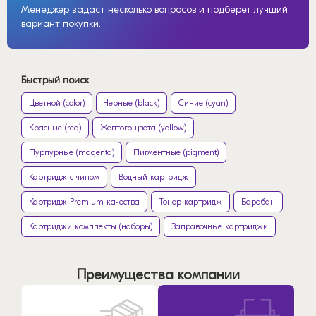
Менеджер задаст несколько вопросов и подберет лучший
вариант покупки.
Быстрый поиск
Цветной (color)
Черные (black)
Синие (cyan)
Красные (red)
Желтого цвета (yellow)
Пурпурные (magenta)
Пигментные (pigment)
Картридж с чипом
Водный картридж
Картридж Premium качества
Тонер-картридж
Барабан
Картриджи комплекты (наборы)
Заправочные картриджи
Преимущества компании