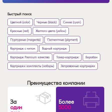
Быстрый поиск
Цветной (color)
Черные (black)
Синие (cyan)
Красные (red)
Желтого цвета (yellow)
Пурпурные (magenta)
Пигментные (pigment)
Картридж с чипом
Водный картридж
Картридж Premium качества
Тонер-картридж
Барабан
Картриджи комплекты (наборы)
Заправочные картриджи
Преимущества компании
За
Более
один
5000