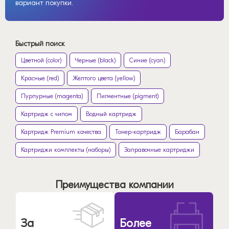
вариант покупки.
Быстрый поиск
Цветной (color)
Черные (black)
Синие (cyan)
Красные (red)
Желтого цвета (yellow)
Пурпурные (magenta)
Пигментные (pigment)
Картридж с чипом
Водный картридж
Картридж Premium качества
Тонер-картридж
Барабан
Картриджи комплекты (наборы)
Заправочные картриджи
Преимущества компании
За
Более