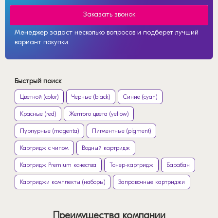
Заказать звонок
Менеджер задаст несколько вопросов и подберет лучший
вариант покупки.
Быстрый поиск
Цветной (color)
Черные (black)
Синие (cyan)
Красные (red)
Желтого цвета (yellow)
Пурпурные (magenta)
Пигментные (pigment)
Картридж с чипом
Водный картридж
Картридж Premium качества
Тонер-картридж
Барабан
Картриджи комплекты (наборы)
Заправочные картриджи
Преимущества компании