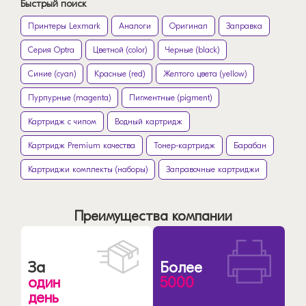
Быстрый поиск
Принтеры Lexmark
Аналоги
Оригинал
Заправка
Серия Optra
Цветной (color)
Черные (black)
Синие (cyan)
Красные (red)
Желтого цвета (yellow)
Пурпурные (magenta)
Пигментные (pigment)
Картридж с чипом
Водный картридж
Картридж Premium качества
Тонер-картридж
Барабан
Картриджи комплекты (наборы)
Заправочные картриджи
Преимущества компании
За
Более
один
5000
день