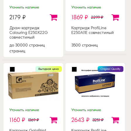
Уточнить наличие
Уточнить наличие
2179 ₽
1869 ₽
2299 ₽
Драм-картридж
Картридж ProfiLine
Colouring E250X22G
E250A11E совместимый
совместимый
до 30000 страниц
3500 страниц
страниц
Выгодная цена
Original Quality
Уточнить наличие
Уточнить наличие
1160 ₽
2643 ₽
1369 ₽
3251 ₽
Картридж GalaPrint
Картридж ProfiLine