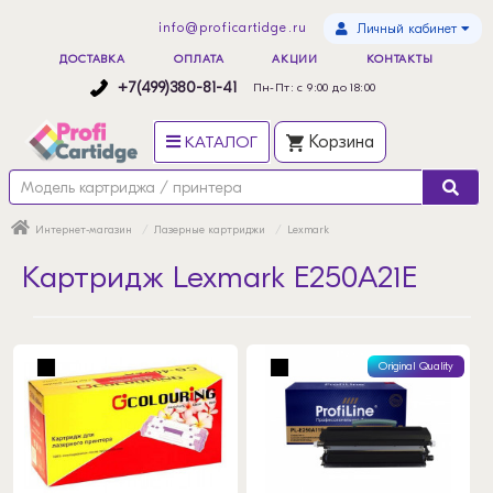
info@proficartidge.ru
Личный кабинет
ДОСТАВКА
ОПЛАТА
АКЦИИ
КОНТАКТЫ
+7(499)380-81-41
Пн-Пт: с 9:00 до 18:00
КАТАЛОГ
Корзина
Интернет-магазин
Лазерные картриджи
Lexmark
Картридж Lexmark E250A21E
Original Quality