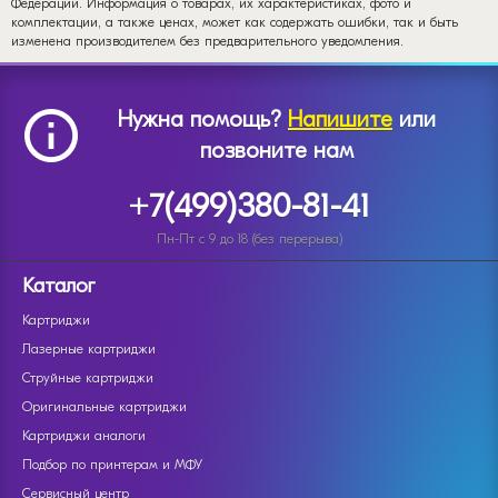
Федерации. Информация о товарах, их характеристиках, фото и
комплектации, а также ценах, может как содержать ошибки, так и быть
изменена производителем без предварительного уведомления.
Нужна помощь?
Напишите
или
позвоните нам
+7(499)380-81-41
Пн-Пт с 9 до 18 (без перерыва)
Каталог
Картриджи
Лазерные картриджи
Струйные картриджи
Оригинальные картриджи
Картриджи аналоги
Подбор по принтерам и МФУ
Сервисный центр