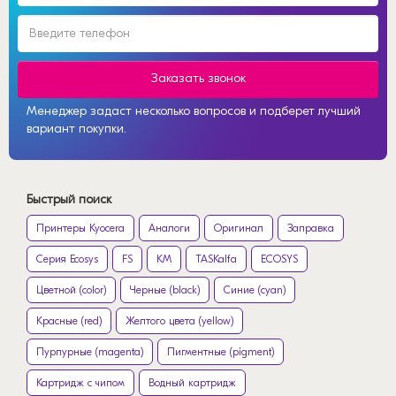
Заказать звонок
Менеджер задаст несколько вопросов и подберет лучший
вариант покупки.
Быстрый поиск
Принтеры Kyocera
Аналоги
Оригинал
Заправка
Серия Ecosys
FS
KM
TASKalfa
ECOSYS
Цветной (color)
Черные (black)
Синие (cyan)
Красные (red)
Желтого цвета (yellow)
Пурпурные (magenta)
Пигментные (pigment)
Картридж с чипом
Водный картридж