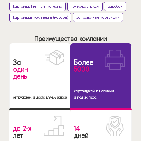
Картридж Premium качества
Тонер-картридж
Барабан
Картриджи комплекты (наборы)
Заправочные картриджи
Преимущества компании
За
Более
один
5000
день
картриджей в наличии
отгружаем и доставляем заказ
и под запрос
до 2-х
14
лет
дней