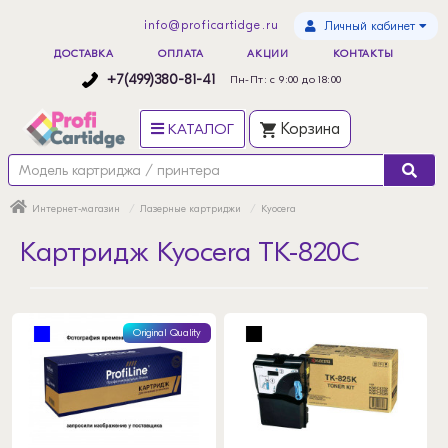
info@proficartidge.ru
Личный кабинет
ДОСТАВКА
ОПЛАТА
АКЦИИ
КОНТАКТЫ
+7(499)380-81-41
Пн-Пт: с 9:00 до 18:00
КАТАЛОГ
Корзина
Интернет-магазин
Лазерные картриджи
Kyocera
Картридж Kyocera TK-820C
Original Quality