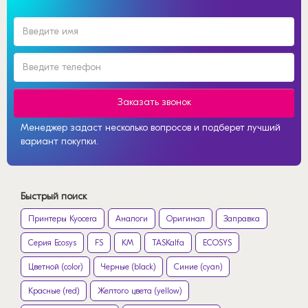
Заказать звонок
Менеджер задаст несколько вопросов и подберет лучший
вариант покупки.
Быстрый поиск
Принтеры Kyocera
Аналоги
Оригинал
Заправка
Серия Ecosys
FS
KM
TASKalfa
ECOSYS
Цветной (color)
Черные (black)
Синие (cyan)
Красные (red)
Желтого цвета (yellow)