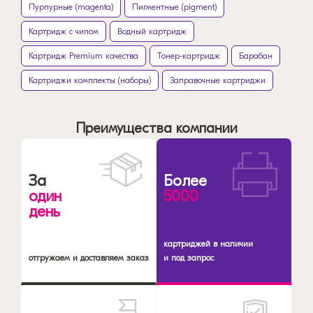
Пурпурные (magenta)
Пигментные (pigment)
Картридж с чипом
Водный картридж
Картридж Premium качества
Тонер-картридж
Барабан
Картриджи комплекты (наборы)
Заправочные картриджи
Преимущества компании
За
Более
один
5000
день
картриджей в наличии
отгружаем и доставляем заказ
и под запрос