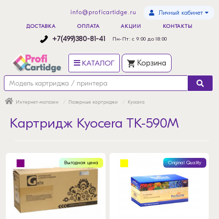
info@proficartidge.ru
Личный кабинет
ДОСТАВКА
ОПЛАТА
АКЦИИ
КОНТАКТЫ
+7(499)380-81-41
Пн-Пт: с 9:00 до 18:00
КАТАЛОГ
Корзина
Интернет-магазин
Лазерные картриджи
Kyocera
Картридж Kyocera TK-590M
Выгодная цена
Original Quality