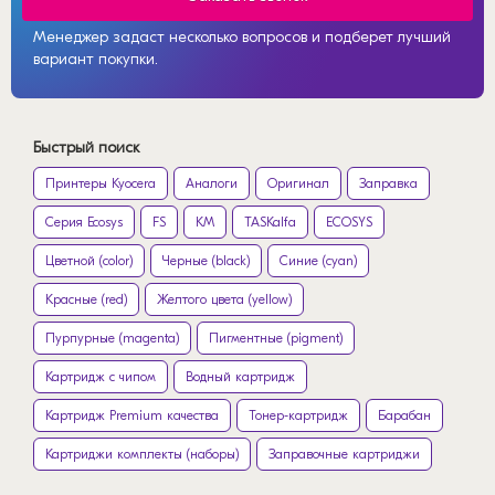
Менеджер задаст несколько вопросов и подберет лучший
вариант покупки.
Быстрый поиск
Принтеры Kyocera
Аналоги
Оригинал
Заправка
Серия Ecosys
FS
KM
TASKalfa
ECOSYS
Цветной (color)
Черные (black)
Синие (cyan)
Красные (red)
Желтого цвета (yellow)
Пурпурные (magenta)
Пигментные (pigment)
Картридж с чипом
Водный картридж
Картридж Premium качества
Тонер-картридж
Барабан
Картриджи комплекты (наборы)
Заправочные картриджи