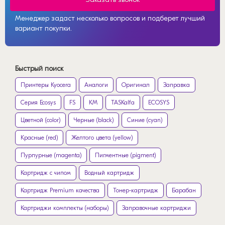
Менеджер задаст несколько вопросов и подберет лучший
вариант покупки.
Быстрый поиск
Принтеры Kyocera
Аналоги
Оригинал
Заправка
Серия Ecosys
FS
KM
TASKalfa
ECOSYS
Цветной (color)
Черные (black)
Синие (cyan)
Красные (red)
Желтого цвета (yellow)
Пурпурные (magenta)
Пигментные (pigment)
Картридж с чипом
Водный картридж
Картридж Premium качества
Тонер-картридж
Барабан
Картриджи комплекты (наборы)
Заправочные картриджи