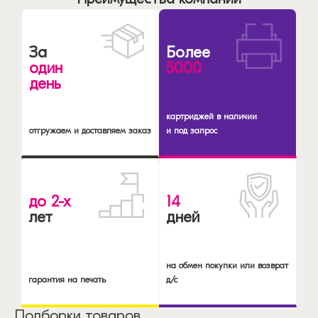
За
Более
один
5000
день
картриджей в наличии
отгружаем и доставляем заказ
и под запрос
до 2-х
14
лет
дней
на обмен покупки или возврат
гарантия на печать
д/с
Подборки товаров