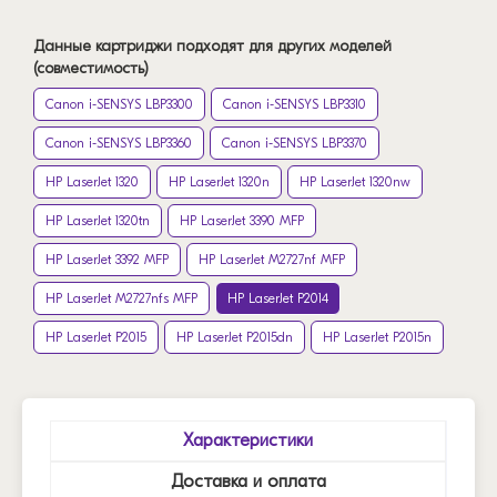
Данные картриджи подходят для других моделей
(совместимость)
Canon i-SENSYS LBP3300
Canon i-SENSYS LBP3310
Canon i-SENSYS LBP3360
Canon i-SENSYS LBP3370
HP LaserJet 1320
HP LaserJet 1320n
HP LaserJet 1320nw
HP LaserJet 1320tn
HP LaserJet 3390 MFP
HP LaserJet 3392 MFP
HP LaserJet M2727nf MFP
HP LaserJet M2727nfs MFP
HP LaserJet P2014
HP LaserJet P2015
HP LaserJet P2015dn
HP LaserJet P2015n
Характеристики
Доставка и оплата