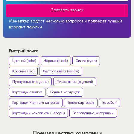
Заказать звонок
Менеджер задаст несколько вопросов и подберет лучший
вариант покупки.
Быстрый поиск
Цветной (color)
Черные (black)
Синие (cyan)
Красные (red)
Желтого цвета (yellow)
Пурпурные (magenta)
Пигментные (pigment)
Картридж с чипом
Водный картридж
Картридж Premium качества
Тонер-картридж
Барабан
Картриджи комплекты (наборы)
Заправочные картриджи
Преимущества компании