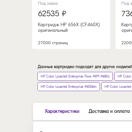
Под заказ
Под 
62535 ₽
73
Картридж HP 656X (CF460X)
Карт
оригинальный
ориг
27000 страниц
2200
Данные картриджи подходят для других моделей
HP Color LaserJet Enterprise Flow MFP M681z
HP Color
HP Color LaserJet Enterprise M653dn
HP Color LaserJet
Характеристики
Доставка и оплата