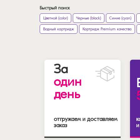
Быстрый поиск
Цветной (color)
Черные (black)
Синие (cyan)
Водный картридж
Картридж Premium качества
За
один
день
отгружаем и доставляем
к
заказ
и