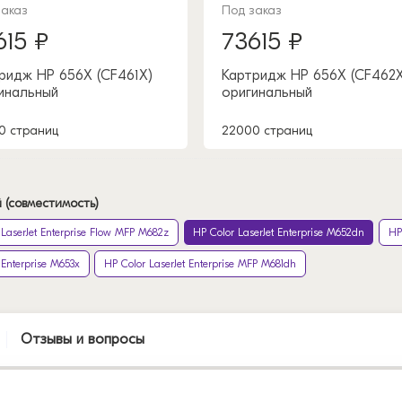
заказ
Под заказ
615 ₽
73615 ₽
ридж HP 656X (CF461X)
Картридж HP 656X (CF462X
инальный
оригинальный
0 страниц
22000 страниц
 (совместимость)
 LaserJet Enterprise Flow MFP M682z
HP Color LaserJet Enterprise M652dn
HP
 Enterprise M653x
HP Color LaserJet Enterprise MFP M681dh
Отзывы и вопросы