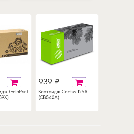
939 ₽
дж GalaPrint
Картридж Cactus 125A
59X)
(CB540A)