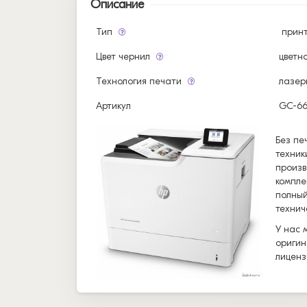
Описание
Тип
прин
Цвет чернил
цветн
Технология печати
лазер
Артикул
GC-66
Без пе
техник
произв
компле
полный
технич
У нас 
оригин
лиценз