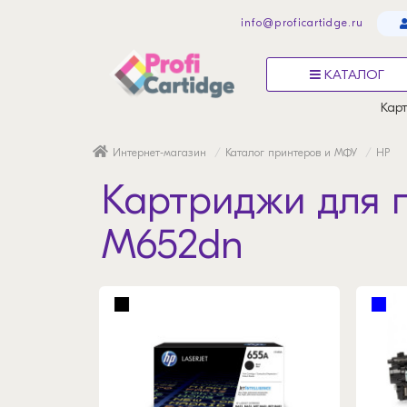
info@proficartidge.ru
КАТАЛОГ
Карт
Интернет-магазин
Каталог принтеров и МФУ
HP
Картриджи для пр
M652dn