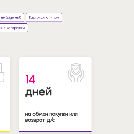
ые (pigment)
Картридж с чипом
ные картриджи
14
дней
на обмен покупки или
возврат д/с