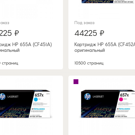
заказ
Под заказ
225 ₽
44225 ₽
ридж HP 655A (CF451A)
Картридж HP 655A (CF452
инальный
оригинальный
0 страниц
10500 страниц