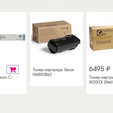
6495 ₽
Тонер-картридж Xerox
106R03862
non C-
Тонер-картри
W2012X (№6