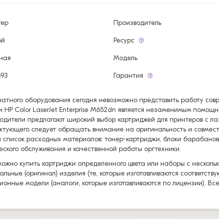
тер
Производитель
ой
Ресурс
ная
Модель
93
Гарантия
чатного оборудования сегодня невозможно представить работу со
и HP Color LaserJet Enterprise M652dn является незаменимым помощн
одители предлагают широкий выбор картриджей для принтеров с ла
ктующего следует обращать внимание на оригинальность и совмес
 список расходных материалов: тонер-картриджи, блоки барабанов
еского обслуживания и качественной работы оргтехники.
можно купить картриджи определенного цвета или наборы с нескольк
альные (оригинал) изделия (те, которые изготавливаются соответст
ионные модели (аналоги, которые изготавливаются по лицензии). Вс