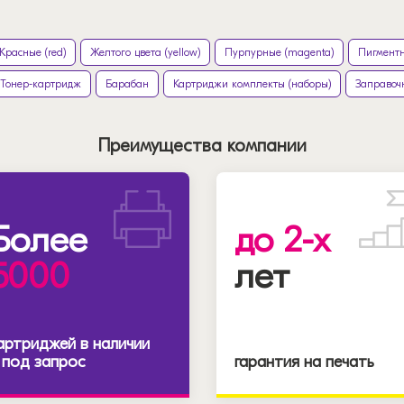
Красные (red)
Желтого цвета (yellow)
Пурпурные (magenta)
Пигментн
Тонер-картридж
Барабан
Картриджи комплекты (наборы)
Заправоч
Преимущества компании
Более
до 2-х
5000
лет
артриджей в наличии
 под запрос
гарантия на печать