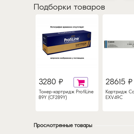
Подборки товаров
₽
3280 ₽
28615 ₽
rox
Тонер-картридж ProfiLine
Картридж Ca
89Y (CF289Y)
EXV49C
Просмотренные товары