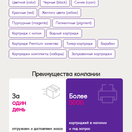
Цветной (color)
Черные (black)
Синие (cyan)
Красные (red)
Желтого цвета (yellow)
Пурпурные (magenta)
Пигментные (pigment)
Картридж с чипом
Водный картридж
Картридж Premium качества
Тонер-картридж
Барабан
Картриджи комплекты (наборы)
Заправочные картриджи
Преимущества компании
За
Более
один
5000
день
картриджей в наличии
отгружаем и доставляем заказ
и под запрос