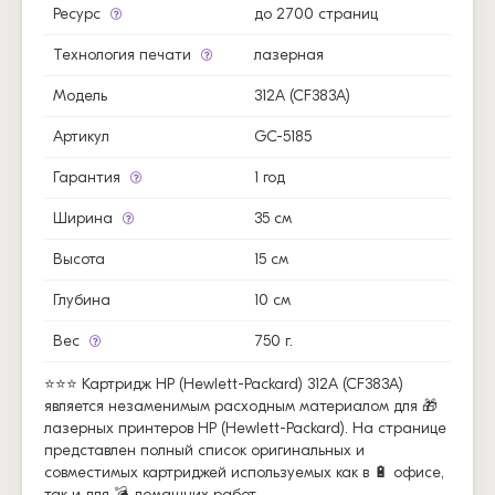
Ресурс
до 2700 страниц
Технология печати
лазерная
Модель
312A (CF383A)
Артикул
GC-5185
Гарантия
1 год
Ширина
35 см
Высота
15 см
Глубина
10 см
Вес
750 г.
⭐⭐⭐ Картридж HP (Hewlett-Packard) 312A (CF383A)
является незаменимым расходным материалом для 🎁
лазерных принтеров HP (Hewlett-Packard). На странице
представлен полный список оригинальных и
совместимых картриджей используемых как в 🔋 офисе,
так и для 💣 домашних работ.