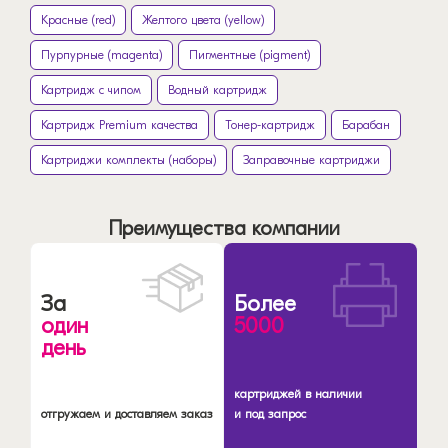
Красные (red)
Желтого цвета (yellow)
Пурпурные (magenta)
Пигментные (pigment)
Картридж с чипом
Водный картридж
Картридж Premium качества
Тонер-картридж
Барабан
Картриджи комплекты (наборы)
Заправочные картриджи
Преимущества компании
За
Более
один
5000
день
картриджей в наличии
отгружаем и доставляем заказ
и под запрос