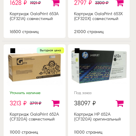
1628 ₽
2797 ₽
1921 ₽
3300 ₽
Картридж GalaPrint 653A
Картридж GalaPrint 653X
(CF321A) совместимый
(CF320X) совместимый
16500 страниц
21000 страниц
Выгодная цена
Уточнить наличие
Под заказ
3213 ₽
38097 ₽
3791 ₽
Картридж GalaPrint 652А
Картридж HP 652А
(CF320A) совместимый
(CF320A) оригинальный
11000 страниц
11000 страниц