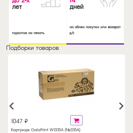
до 2-х
14
лет
дней
на обмен покупки или возврат
гарантия на печать
д/с
Подборки товаров
1047 ₽
Картридж GalaPrint W1335A (№335A)