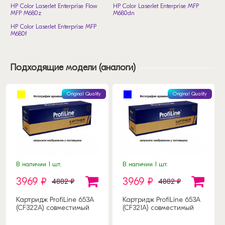
HP Color LaserJet Enterprise Flow
HP Color LaserJet Enterprise MFP
MFP M680z
M680dn
HP Color LaserJet Enterprise MFP
M680f
Подходящие модели (аналоги)
Original Quality
Original Quality
В наличии 1 шт.
В наличии 1 шт.
3969 ₽
3969 ₽
4882 ₽
4882 ₽
Картридж ProfiLine 653A
Картридж ProfiLine 653A
(CF322A) совместимый
(CF321A) совместимый