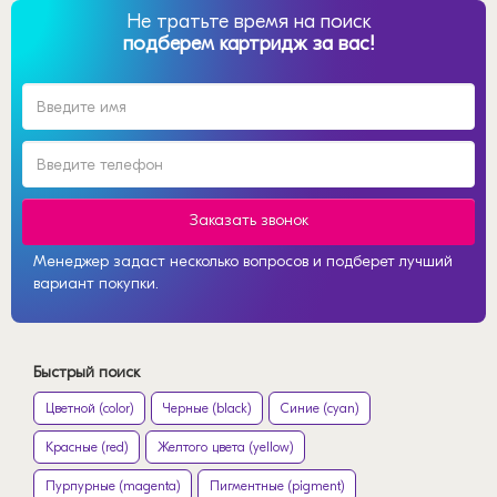
Не тратьте время на поиск
подберем картридж за вас!
Заказать звонок
Менеджер задаст несколько вопросов и подберет лучший
вариант покупки.
Быстрый поиск
Цветной (color)
Черные (black)
Синие (cyan)
Красные (red)
Желтого цвета (yellow)
Пурпурные (magenta)
Пигментные (pigment)