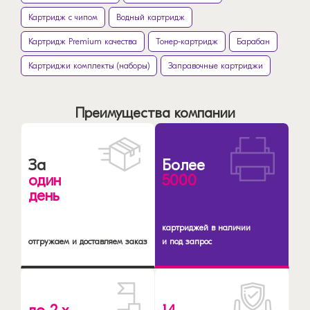
Картридж с чипом
Водный картридж
Картридж Premium качества
Тонер-картридж
Барабан
Картриджи комплекты (наборы)
Заправочные картриджи
Преимущества компании
За
Более
один
5000
день
картриджей в наличии
отгружаем и доставляем заказ
и под запрос