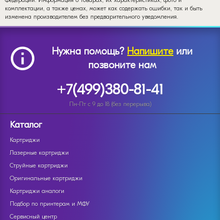
Федерации. Информация о товарах, их характеристиках, фото и
комплектации, а также ценах, может как содержать ошибки, так и быть
изменена производителем без предварительного уведомления.
Нужна помощь?
Напишите
или
позвоните нам
+7(499)380-81-41
Пн-Пт с 9 до 18 (без перерыва)
Каталог
Картриджи
Лазерные картриджи
Струйные картриджи
Оригинальные картриджи
Картриджи аналоги
Подбор по принтерам и МФУ
Сервисный центр