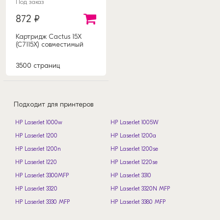
Под заказ
872 ₽
Картридж Cactus 15X
(C7115X) совместимый
3500 страниц
Подходит для принтеров
HP LaserJet 1000w
HP LaserJet 1005W
HP LaserJet 1200
HP LaserJet 1200a
HP LaserJet 1200n
HP LaserJet 1200se
HP LaserJet 1220
HP LaserJet 1220se
HP LaserJet 3300MFP
HP LaserJet 3310
HP LaserJet 3320
HP LaserJet 3320N MFP
HP LaserJet 3330 MFP
HP LaserJet 3380 MFP
HP Neverstop Laser 1000w