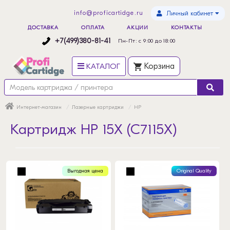
info@proficartidge.ru
Личный кабинет
ДОСТАВКА
ОПЛАТА
АКЦИИ
КОНТАКТЫ
+7(499)380-81-41
Пн-Пт: с 9:00 до 18:00
КАТАЛОГ
Корзина
Интернет-магазин
Лазерные картриджи
HP
Картридж HP 15X (C7115X)
Выгодная цена
Original Quality