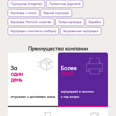
Пурпурные (magenta)
Пигментные (pigment)
Картридж с чипом
Водный картридж
Картридж Premium качества
Тонер-картридж
Барабан
Картриджи комплекты (наборы)
Заправочные картриджи
Преимущества компании
За
Более
один
5000
день
картриджей в наличии
отгружаем и доставляем заказ
и под запрос