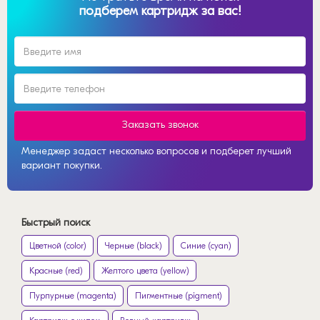
подберем картридж за вас!
Заказать звонок
Менеджер задаст несколько вопросов и подберет лучший
вариант покупки.
Быстрый поиск
Цветной (color)
Черные (black)
Синие (cyan)
Красные (red)
Желтого цвета (yellow)
Пурпурные (magenta)
Пигментные (pigment)