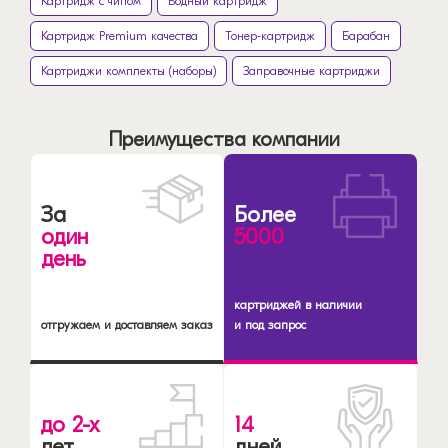
Картридж с чипом
Водный картридж
Картридж Premium качества
Тонер-картридж
Барабан
Картриджи комплекты (наборы)
Заправочные картриджи
Преимущества компании
За
Более
один
5000
день
картриджей в наличии
отгружаем и доставляем заказ
и под запрос
до 2-х
14
лет
дней