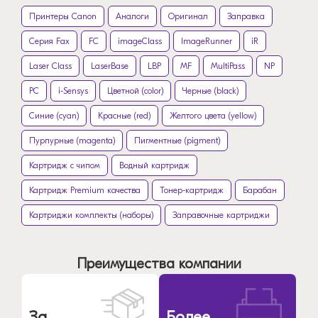
Принтеры Canon
Аналоги
Оригинал
Заправка
Серия Fax
FC
imageClass
ImageRunner
iR
Laser Class
LaserBase
LBP
MF
MultiPass
NP
PC
i-Sensys
Цветной (color)
Черные (black)
Синие (cyan)
Красные (red)
Желтого цвета (yellow)
Пурпурные (magenta)
Пигментные (pigment)
Картридж с чипом
Водный картридж
Картридж Premium качества
Тонер-картридж
Барабан
Картриджи комплекты (наборы)
Заправочные картриджи
Преимущества компании
За
Более