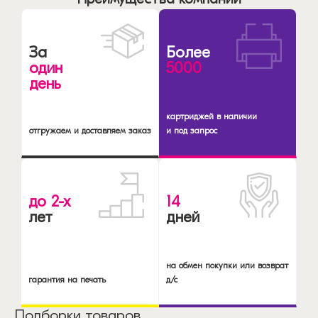
За
Более
один
5000
день
картриджей в наличии
отгружаем и доставляем заказ
и под запрос
до 2-х
14
лет
дней
на обмен покупки или возврат
гарантия на печать
д/с
Подборки товаров