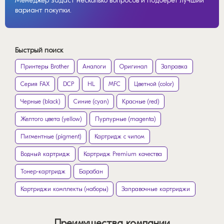
Менеджер задаст несколько вопросов и подберет лучший
вариант покупки.
Быстрый поиск
Принтеры Brother
Аналоги
Оригинал
Заправка
Серия FAX
DCP
HL
MFC
Цветной (color)
Черные (black)
Синие (cyan)
Красные (red)
Желтого цвета (yellow)
Пурпурные (magenta)
Пигментные (pigment)
Картридж с чипом
Водный картридж
Картридж Premium качества
Тонер-картридж
Барабан
Картриджи комплекты (наборы)
Заправочные картриджи
Преимущества компании