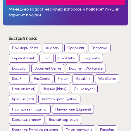
Менеджер задаст несколько вопросов и подберет лучший
вариант покупки.
Быстрый поиск
Принтеры Xerox
Аналоги
Оригинал
Заправка
Серия Altalink
Color
ColorQube
Copycentre
Docucolor
Document Centre
Document Workcentre
DocuPrint
FaxCentre
Phaser
VersaLink
WorkCentre
Цветной (color)
Черные (black)
Синие (cyan)
Красные (red)
Желтого цвета (yellow)
Пурпурные (magenta)
Пигментные (pigment)
Картридж с чипом
Водный картридж
Картридж Premium качества
Тонер-картридж
Барабан