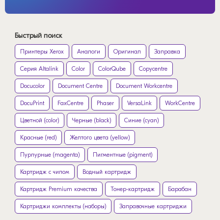
Быстрый поиск
Принтеры Xerox
Аналоги
Оригинал
Заправка
Серия Altalink
Color
ColorQube
Copycentre
Docucolor
Document Centre
Document Workcentre
DocuPrint
FaxCentre
Phaser
VersaLink
WorkCentre
Цветной (color)
Черные (black)
Синие (cyan)
Красные (red)
Желтого цвета (yellow)
Пурпурные (magenta)
Пигментные (pigment)
Картридж с чипом
Водный картридж
Картридж Premium качества
Тонер-картридж
Барабан
Картриджи комплекты (наборы)
Заправочные картриджи